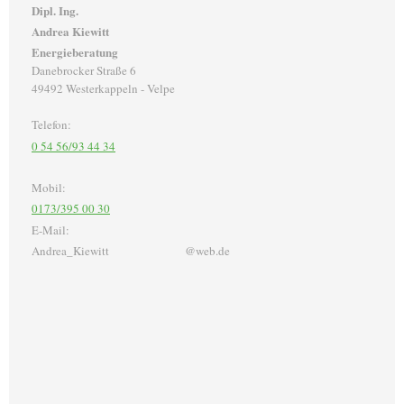
Dipl. Ing.
Andrea Kiewitt
Energieberatung
Danebrocker Straße 6
49492 Westerkappeln - Velpe
Telefon:
0 54 56/93 44 34
Mobil:
0173/395 00 30
E-Mail:
Andrea_Kiewitt @web.de