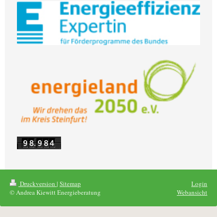
Druckversion
|
Sitemap
Login
© Andrea Kiewitt Energieberatung
Webansicht